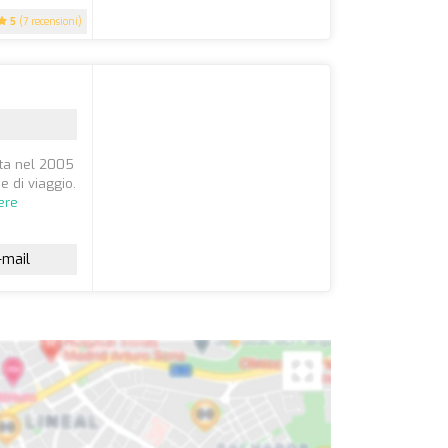
5
(7 recensioni)
ata nel 2005
e di viaggio.
ere
-mail