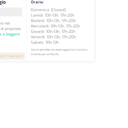
gio
Orario:
Domenica: (closed)
Lunedì: 10h-13h, 17h-20h
Martedì: 10h-13h, 17h-20h
ni nel
Mercoledì: 10h-13h, 17h-20h
 di proposte
Giovedì: 10h-13h, 17h-20h
a a leggere
Venerdì: 10h-13h, 17h-20h
Sabato: 10h-13h
L'orario potrebbe non essere aggiornato. Contatta
l'azienda per verificarlo.
.6
(51 recensioni)