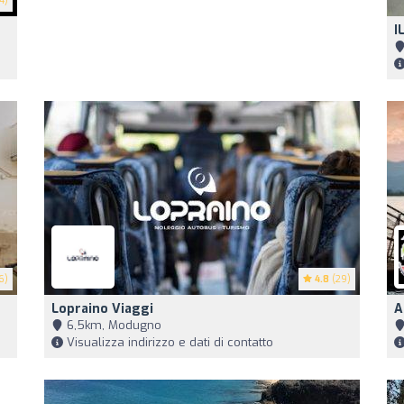
4)
I
6)
4.8
(29)
Lopraino Viaggi
A
6,5km, Modugno
Visualizza indirizzo e dati di contatto