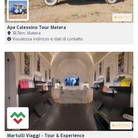
4.5
(90)
Ape Calessino Tour Matera
18,7km, Matera
Visualizza indirizzo e dati di contatto
4.9
(200)
Martulli Viaggi - Tour & Experience