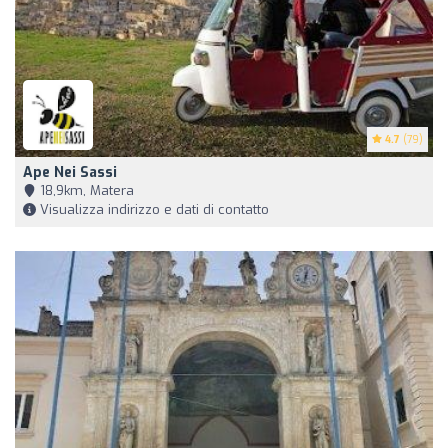
4.7
(79)
Ape Nei Sassi
18,9km, Matera
Visualizza indirizzo e dati di contatto