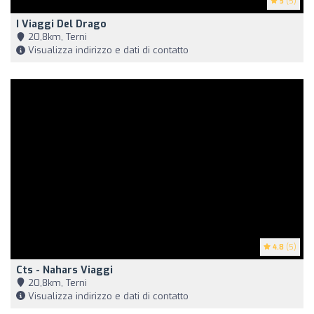
5
(5)
I Viaggi Del Drago
20,8km, Terni
Visualizza indirizzo e dati di contatto
4.8
(5)
Cts - Nahars Viaggi
20,8km, Terni
Visualizza indirizzo e dati di contatto