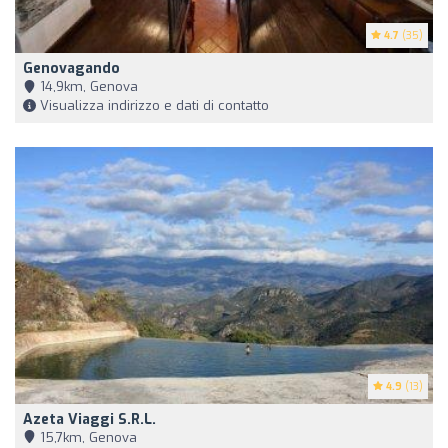
4.7
(35)
Genovagando
14,9km, Genova
Visualizza indirizzo e dati di contatto
4.9
(13)
Azeta Viaggi S.r.l.
15,7km, Genova