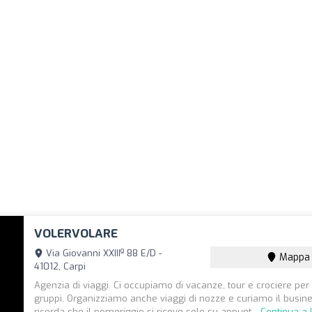
VOLERVOLARE
Via Giovanni XXIIIº 88 E/D -
Mappa
41012, Carpi
Agenzia di viaggi. Ci occupiamo di vacanze, tour e crociere per 
gruppi. Organizziamo anche viaggi di nozze e curiamo il busines
ricorda che il pomeriggio si riceve solo su appunt...
Continua a 