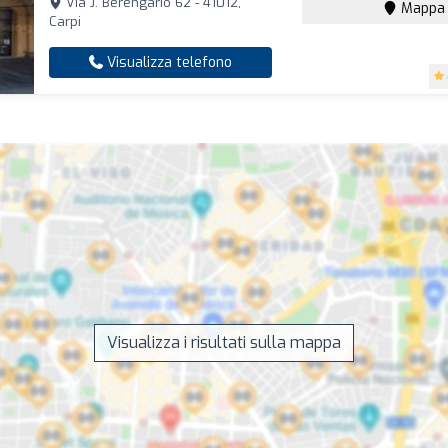
Via J. Berengario 62 - 41012,
Mappa
Carpi
Visualizza telefono
Visualizza i risultati sulla mappa