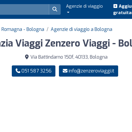
Agenzie di viaggio
Aggiun
gratuit
lia Romagna - Bologna
Agenzie di viaggio a Bologna
zia Viaggi Zenzero Viaggi - Bo
Via Battindarno 150f, 40133, Bologna
051 587 3256
info@zenzeroviaggi.it