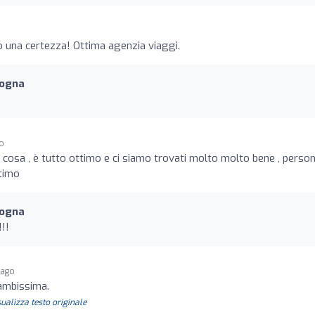
 una certezza! Ottima agenzia viaggi.
logna
go
cosa , è tutto ottimo e ci siamo trovati molto molto bene , perso
timo
logna
!!!
 ago
ambissima.
sualizza testo originale