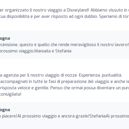
er organizzato il nostro viaggio a Disneyland! Abbiamo vissuto in
tua disponibilità e per aver risposto ad ogni dubbio. Speriamo di to
logna
recensione, questo è quello che rende meraviglioso il nostro lavoro
l prossimo viaggio.Manuela e Stefania
ta agenzia per il nostro viaggio di nozze. Esperienza, puntualità,
 accompagnati in tutte le fasi di preparazione del viaggio e anche l
isposta veloce e gentile. Penso che ormai possa diventare un pun
consigliata!
logna
ro piacere!Al prossimo viaggio e ancora grazie!StefaniaAl prossim