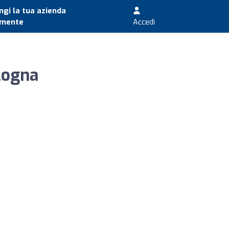
gi la tua azienda
amente
Accedi
logna