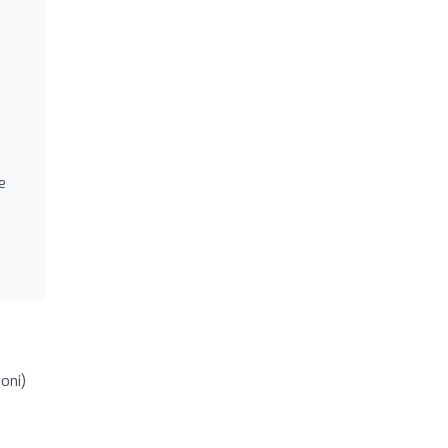
e
oni)