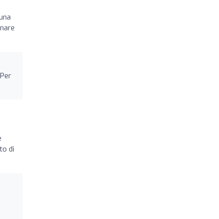
 una
rnare
!Per
e
to di
o