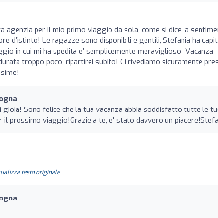
a agenzia per il mio primo viaggio da sola, come si dice, a sentim
e d’istinto! Le ragazze sono disponibili e gentili, Stefania ha capi
llaggio in cui mi ha spedita e’ semplicemente meraviglioso! Vacanza
durata troppo poco, ripartirei subito! Ci rivediamo sicuramente pre
ssime!
logna
di gioia! Sono felice che la tua vacanza abbia soddisfatto tutte le tu
r il prossimo viaggio!Grazie a te, e' stato davvero un piacere!Stef
sualizza testo originale
logna