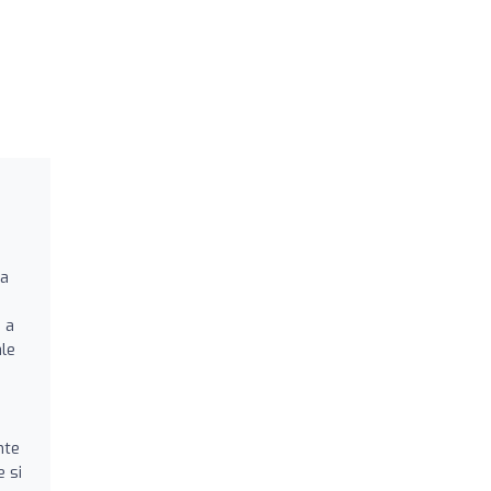
i
na
 a
le
nte
e si